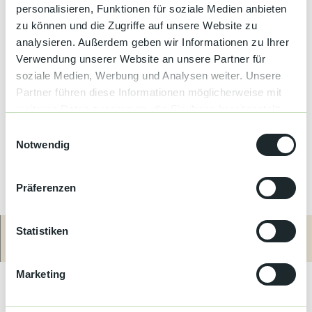
personalisieren, Funktionen für soziale Medien anbieten
zu können und die Zugriffe auf unsere Website zu
analysieren. Außerdem geben wir Informationen zu Ihrer
Verwendung unserer Website an unsere Partner für
soziale Medien, Werbung und Analysen weiter. Unsere
Partner führen diese Informationen möglicherweise mit
weiteren Daten zusammen, die Sie ihnen bereitgestellt
haben oder die sie im Rahmen Ihrer Nutzung der Dienste
E
gesammelt haben.
Notwendig
i
n
w
Präferenzen
i
l
l
Statistiken
i
Route
Anrufen
Website
Ferienwohnung mit großem Südbalkon am Sonnenrain
g
(Südhang) bei Loßburg-Wittendorf. Schöne, ruhige Lage und
Marketing
u
schöner Ausblick über Wiesen und Wälder.
n
Ferienwohnung, 68qm, im OG (Hanglage), mit separatem