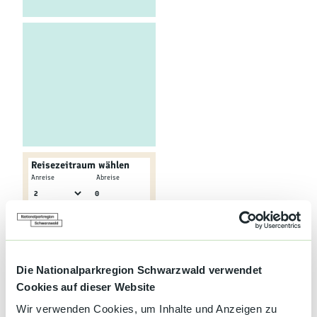
Kultur &
Brauchtum
Genuss &
Spezialitäten
Service &
Information
Reisezeitraum wählen
-
Anreise
Abreise
0
Erwachsene
Kinder
Online buchen
Service-Telefon
+49
Die Nationalparkregion Schwarzwald verwendet
Cookies auf dieser Website
Wir verwenden Cookies, um Inhalte und Anzeigen zu