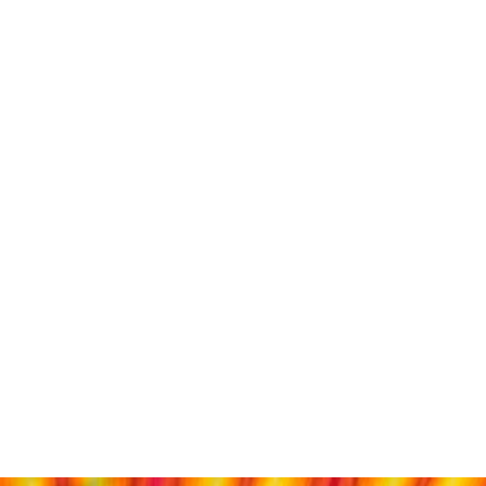
decken
dern
ntainbiken