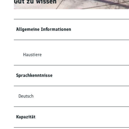
Gut zu wissen
m
T
e
r
Allgemeine Informationen
r
a
s
s
Haustiere
e
Sprachkenntnisse
Deutsch
Kapazität