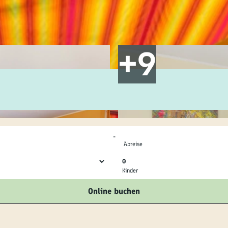
ilie
ivitäten
ebnisse
tur &
uchtum
-
uss &
Abreise
zialitäten
0
Kinder
vice &
Online buchen
ormation