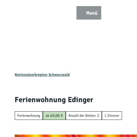
Z
u
Menü
Zur
Zur
Zur
Merkzettel
Suche
m
Karte
Karte
Gästekarte
I
n
h
a
l
t
Nationalparkregion Schwarzwald
Ent
Ferienwohnung Edinger
Wan
Ferienwohnung
ab 60,00 €
Anzahl der Betten: 2
1 Zimmer
Mou