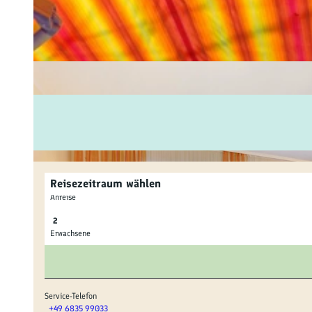
Fam
Akt
&
Erl
Kul
Bra
Reisezeitraum wählen
Gen
Anreise
Spe
Erwachsene
Ser
Inf
Service-Telefon
+49 6835 99033