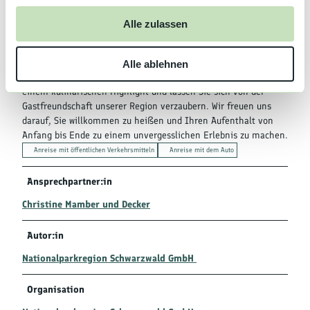
Engel", im charmanten Sasbachwalden. Doch das ist noch nicht
u
alles. Nutzen Sie die Gelegenheit, um sich im Bib-Gourmand -
Alle zulassen
s
Restaurant zu stärken und eine erste Kostprobe der
wunderbaren Schwarzwälder Küche zu genießen. Entdecken Sie
w
regionale Spezialitäten, zubereitet mit frischen Zutaten und
Alle ablehnen
a
viel Liebe zum Detail. Beginnen Sie Ihr Urlaubserlebnis mit
h
einem kulinarischen Highlight und lassen Sie sich von der
l
Gastfreundschaft unserer Region verzaubern. Wir freuen uns
darauf, Sie willkommen zu heißen und Ihren Aufenthalt von
Anfang bis Ende zu einem unvergesslichen Erlebnis zu machen.
Anreise mit öffentlichen Verkehrsmitteln
Anreise mit dem Auto
Ansprechpartner:in
Christine Mamber und Decker
Autor:in
Nationalparkregion Schwarzwald GmbH
Organisation