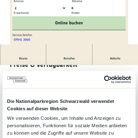
Kultur &
Anreise
Abreise
Brauchtum
0
Erwachsene
Kinder
© Kreativer Holzbau Schauf, René Hildebrand
© tomas, René Hildebrand
Genuss &
Online buchen
Spezialitäten
Service-Telefon
07841 3000
Service &
© Hotel Engel
Information
Route
Anrufen
Website
Preise & Verfügbarkeit
Gut zu wissen
Die Nationalparkregion Schwarzwald verwendet
Cookies auf dieser Website
Wir verwenden Cookies, um Inhalte und Anzeigen zu
Allgemeine Informationen
personalisieren, Funktionen für soziale Medien anbieten
zu können und die Zugriffe auf unsere Website zu
Minigolf