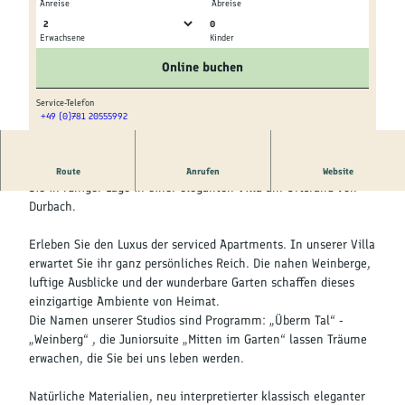
Kultur &
Anreise
Abreise
Brauchtum
0
Erwachsene
Kinder
© tomas
© tomas
Genuss &
Online buchen
Spezialitäten
Service-Telefon
+49 (0)781 20555992
Service &
© tomas
Information
Herzlich. Elegant. Leger - Das BAUMANNs LANDHAUS erwartet
Route
Anrufen
Website
Sie in ruhiger Lage in einer eleganten Villa am Ortsrand von
Durbach.
Erleben Sie den Luxus der serviced Apartments. In unserer Villa
erwartet Sie ihr ganz persönliches Reich. Die nahen Weinberge,
luftige Ausblicke und der wunderbare Garten schaffen dieses
einzigartige Ambiente von Heimat.
Die Namen unserer Studios sind Programm: „Überm Tal“ -
„Weinberg“ , die Juniorsuite „Mitten im Garten“ lassen Träume
erwachen, die Sie bei uns leben werden.
Natürliche Materialien, neu interpretierter klassisch eleganter