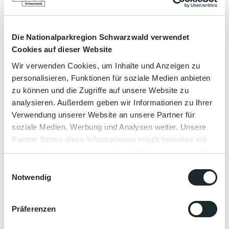
Preise & Verfügbarkeit
Die Nationalparkregion Schwarzwald verwendet
Cookies auf dieser Website
Wir verwenden Cookies, um Inhalte und Anzeigen zu
Gut zu wissen
personalisieren, Funktionen für soziale Medien anbieten
zu können und die Zugriffe auf unsere Website zu
analysieren. Außerdem geben wir Informationen zu Ihrer
Allgemeine Informationen
Verwendung unserer Website an unsere Partner für
soziale Medien, Werbung und Analysen weiter. Unsere
Berge
Partner führen diese Informationen möglicherweise mit
weiteren Daten zusammen, die Sie ihnen bereitgestellt
Sport
haben oder die sie im Rahmen Ihrer Nutzung der Dienste
E
gesammelt haben.
Notwendig
i
Aktiv und Sport
n
w
Präferenzen
Nachtportier
i
l