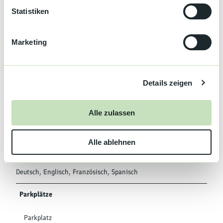
Kinderermäßigung
l
Statistiken
i
Mehrsprachige Mitarbeiter verfügbar 24h
g
Marketing
u
Frühstück möglich
n
g
Brötchenservice
Details zeigen
s
a
u
Liegewiese
Alle zulassen
s
w
Garten
Alle ablehnen
a
h
Sprachkenntnisse
l
Deutsch, Englisch, Französisch, Spanisch
Parkplätze
Parkplatz