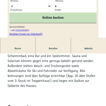
Kultur &
Anreise
Abreise
Brauchtum
0
Erwachsene
Kinder
© Dr, Jan Sass |
CC-BY
© Dr, Jan Sass |
CC-BY
Genuss &
Online buchen
Spezialitäten
Service-Telefon
+49 15121283019
Service &
Bestehen Fragen zur Unterkunft?
© Dr, Jan Sass |
CC-BY
Information
Route
Anrufen
Website
Das Haus Schwarzwaldgrund bietet ein kostenloses
Schwimmbad, eine Bar und ein Spielzimmer. Sauna und
Solarium können gegen eine geringe Gebühr genutzt werden.
Außerdem stehen Wasch- und Trockengeräte sowie
Abstellräume für Ski und Fahrräder zur Verfügung. Alle
Wohnungen sind über Aufzüge erreichbar (App. 35 über Stufen
vom 3. Stock im Treppenhaus!) und liegen mit Balkon zur
Südseite des Hauses.