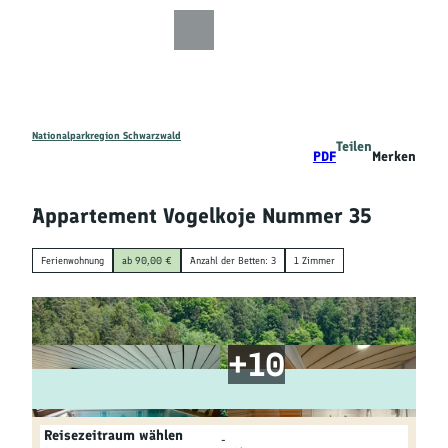
Z
u
Zur
Zur
Zur
Merkzettel
Suche
m
Karte
Karte
Gästekarte
I
n
h
a
Nationalparkregion Schwarzwald
Teilen
Entdecken
PDF
Merken
l
t
Wandern
Appartement Vogelkoje Nummer 35
Mountainbiken
Ferienwohnung
ab 90,00 €
Anzahl der Betten: 3
1 Zimmer
Familie
Aktivitäten
&
Erlebnisse
Reisezeitraum wählen
-