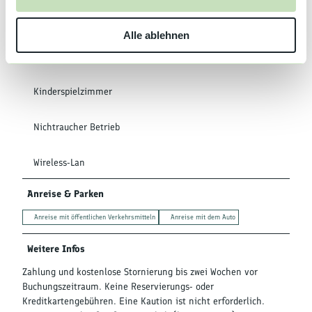
s
w
Ausstattung
Alle ablehnen
a
h
Sauna
l
Kinderspielzimmer
Nichtraucher Betrieb
Wireless-Lan
Anreise & Parken
Anreise mit öffentlichen Verkehrsmitteln
Anreise mit dem Auto
Weitere Infos
Zahlung und kostenlose Stornierung bis zwei Wochen vor
Buchungszeitraum. Keine Reservierungs- oder
Kreditkartengebühren. Eine Kaution ist nicht erforderlich.