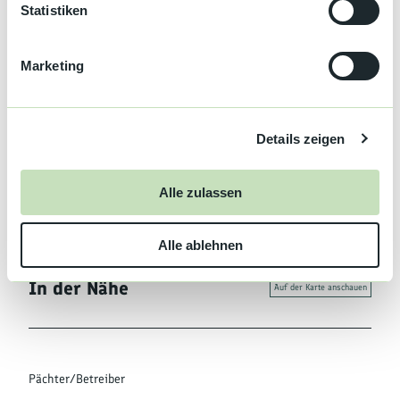
l
Statistiken
i
Organisation
g
Marketing
Nationalparkregion Schwarzwald
u
n
Lizenz (Stammdaten)
g
Tourist-Info. Seebach
Details zeigen
s
a
u
Alle zulassen
s
w
Alle ablehnen
a
h
In der Nähe
l
Auf der Karte anschauen
Pächter/Betreiber