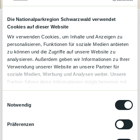
Kultur &
Route
Anrufen
Brauchtum
Das Gasthaus Familie liegt im Zentrum von Seebach. In
unseren gemütlichen Räumlichkeiten verwöhnen wir Sie gerne.
Bei schönem Wetter lädt unser Biergarten zum Verweilen ein.
Die Nationalparkregion Schwarzwald verwendet
Genuss &
Cookies auf dieser Website
Spezialitäten
Eröffnung im April 2026.
Öffnungszeiten 11.00 - 15.00 Uhr
und 17.00 - 21.00 Uhr. Montag Ruhetag.
Wir verwenden Cookies, um Inhalte und Anzeigen zu
Service &
personalisieren, Funktionen für soziale Medien anbieten
Information
zu können und die Zugriffe auf unsere Website zu
analysieren. Außerdem geben wir Informationen zu Ihrer
Gut zu wissen
Verwendung unserer Website an unsere Partner für
soziale Medien, Werbung und Analysen weiter. Unsere
Partner führen diese Informationen möglicherweise mit
Öffnungszeiten
weiteren Daten zusammen, die Sie ihnen bereitgestellt
Di, Mi, Do, Fr, Sa, So 11:00 - 14:00, 17:00 - 22:00
haben oder die sie im Rahmen Ihrer Nutzung der Dienste
E
gesammelt haben.
Notwendig
i
Geschlossen:
n
Mo 09:00 - 17:00
w
Präferenzen
i
Autor:in
l
Tourist-Info. Seebach