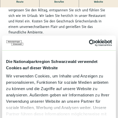
Kultur &
Route
Anrufen
Website
Brauchtum
Liebe Gäste, Genießer und Kenner der mediterranen Küche,
vergessen Sie den Alltag, entspannen Sie sich und fühlen Sie
sich wie im Urlaub. Wir laden Sie herzlich in unser Restaurant
Genuss &
und Hotel ein. Kosten Sie den Geschmack Griechenlands in
Spezialitäten
einem unverwechselbaren Flair und genießen Sie das
freundliche Ambiente.
Service &
Besonders ans Herz legen möchten wir Ihnen unsere
Information
Grillspezialitäten.
Sommer, Sonne, Sonnenschein. In den warmen Monaten laden
wir Sie ein, in unserem griechischen Garten zu verweilen.
Genießen Sie einen guten Rotwein oder ein kühles Bier bei
Die Nationalparkregion Schwarzwald verwendet
einem Plausch mit Freunden.
Cookies auf dieser Website
Im ersten Stock warten auf Sie Fremdenzimmer zum
Wir verwenden Cookies, um Inhalte und Anzeigen zu
Übernachten.
Wir wünschen Ihnen ein paar schöne Stunden in unserem Haus
personalisieren, Funktionen für soziale Medien anbieten
und freuen uns auf ein Wiedersehen.
zu können und die Zugriffe auf unsere Website zu
Ihre Familie Laios
analysieren. Außerdem geben wir Informationen zu Ihrer
Verwendung unserer Website an unsere Partner für
soziale Medien, Werbung und Analysen weiter. Unsere
Partner führen diese Informationen möglicherweise mit
Gut zu wissen