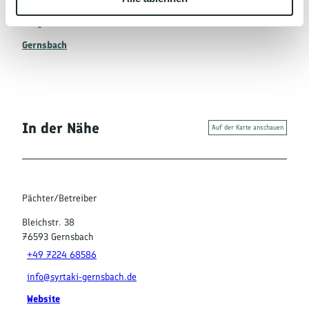
h
Organisation
l
Gernsbach
In der Nähe
Auf der Karte anschauen
Pächter/Betreiber
Bleichstr. 38
76593
Gernsbach
+49 7224 68586
info@syrtaki-gernsbach.de
Website