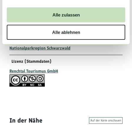
Frühstück
a
u
Alle zulassen
Autor:in
s
Renchtal Tourismus GmbH
w
Alle ablehnen
a
Organisation
h
l
Nationalparkregion Schwarzwald
Lizenz (Stammdaten)
Renchtal Tourismus GmbH
In der Nähe
Auf der Karte anschauen