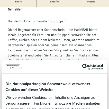
Kultur &
Route
Anrufen
Website
Brauchtum
Die Mach!BAR in OBerkirch - Euer Ort zum Spielen und
Genießen!
Genuss &
Spezialitäten
Die Mach!BAR – für Familien & Gruppen
Ob bei Regenwetter oder Sonnenschein – die Mach!BAR bietet
Service &
ideale Angebote für Familien und Gruppen! Verweilen Sie bei
Information
Kaffee, Kuchen oder einem leckeren Essen, während Kinder im
Babybereich spielen oder Sie gemeinsam ein spannendes
Exitgame lösen. Folgen Sie der Story, nutzen Sie hochwertiges
Spielmaterial und geben Sie Antworten über ein iPad ein. Plus:
Wickeltisch, Kinderspiele, Yoga montags, Konzerte und
Quizabende freitags. Ein Ort für alle!
Die Nationalparkregion Schwarzwald verwendet
Cookies auf dieser Website
Wir verwenden Cookies, um Inhalte und Anzeigen zu
personalisieren, Funktionen für soziale Medien anbieten
Gut zu wissen