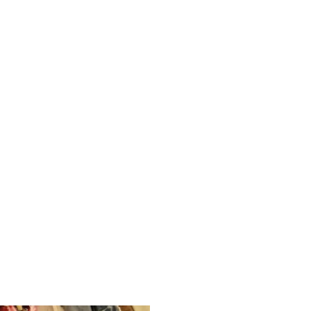
decken
dern
ntainbiken