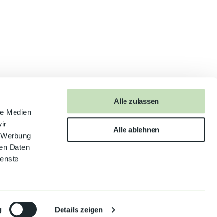
Alle zulassen
anschauen
le Medien
ir
Alle ablehnen
, Werbung
ren Daten
ienste
g
Details zeigen