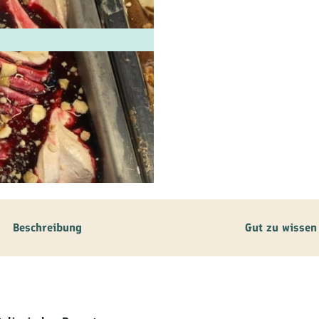
ilie
ivitäten
ebnisse
tur &
uchtum
uss &
zialitäten
Beschreibung
Gut zu wissen
vice &
ormation