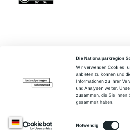
Die Nationalparkregion S
In der Nähe
Wir verwenden Cookies, um
anbieten zu können und di
Informationen zu Ihrer Ve
und Analysen weiter. Unse
zusammen, die Sie ihnen b
gesammelt haben.
E
Notwendig
i