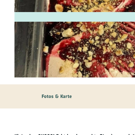
Fam
Akt
&
Erl
Kul
Bra
©
CC-BY-SA
Gen
Spe
Fotos & Karte
Ser
Inf