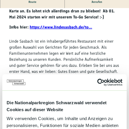
Kultur &
Route
Anrufen
Brauchtum
Vorerst bieten wir euch unsere Auswahl der aktuellen To-Go
Karte an. Es lohnt sich allerdings dran zu blieben! Ab 01.
Mai 2024 starten wir mit unserem To-Go Service! :-)
Genuss &
Spezialitäten
Infos hier:
https://www.lindesasbach.de/to...
Service &
Linde Sasbach ist ein inhabergeführtes Restaurant mit einer
Information
großen Auswahl von Gerichten für jeden Geschmack. Als
Familienunternehmen legen wir Wert auf eine herzliche
Beziehung zu unseren Kunden. Persönliche Aufmerksamkeit
und guter Service gehören für uns dazu. Erleben Sie bei uns aus
erster Hand, was wir lieben: Gutes Essen und gute Gesellschaft.
Beides teilen wir gern. Das Gasthaus wurde 1974 von Hans
Landersheim gekauft. 1989 übernahm Uwe Landersheim den
Betrieb seiner Eltern und veränderte das Konzept Grundlegend.
Aus einer "Trinkbeize" wurde ein Restaurant. Nach vielen
Investitionen wurden auch in den 30 Jahren die damals
Die Nationalparkregion Schwarzwald verwendet
bestandenen Fremdenzimmer alle abgerissen und Wohnfläche
Cookies auf dieser Website
daraus gebaut sowie der Wintergarten gebaut. Im Jahre 2021
Wir verwenden Cookies, um Inhalte und Anzeigen zu
übernahm die dritte Generation unter Sebastian Landersheim
personalisieren, Funktionen für soziale Medien anbieten
die Linde. Bei weiteren Fragen können Wir dies auch gerne bei