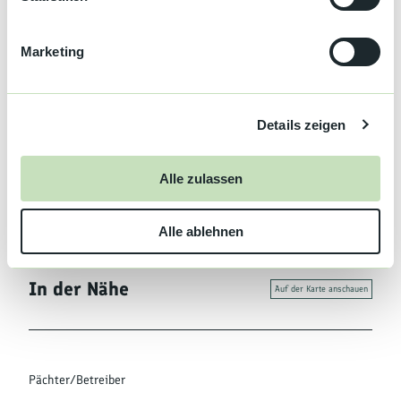
i
g
Organisation
Marketing
u
Nationalparkregion Schwarzwald
n
g
Lizenz (Stammdaten)
Details zeigen
s
Ferienregion BBO/ Texte teilweise aus Cooper´s Sportsbar
a
u
Alle zulassen
s
w
Alle ablehnen
a
h
l
In der Nähe
Auf der Karte anschauen
Pächter/Betreiber