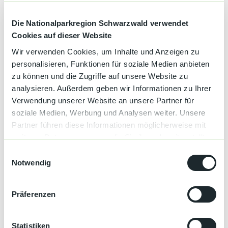
Kultur &
Brauchtum
einzigartiges kulinarisches Erlebnis zu bieten. Ob saftiges
Ćevapi, würziger Ajvar oder hausgemachte Pizzen – unsere
Die Nationalparkregion Schwarzwald verwendet
Speisen sind geprägt von der reichen Kultur und den
Genuss &
Cookies auf dieser Website
vielfältigen Aromen des Balkans.
Spezialitäten
Wir verwenden Cookies, um Inhalte und Anzeigen zu
Genießen Sie bei uns den echten Geschmack des Südostens
personalisieren, Funktionen für soziale Medien anbieten
Service &
Europas – für ein Fest der Sinne in gemütlicher Atmosphäre!
zu können und die Zugriffe auf unsere Website zu
Information
analysieren. Außerdem geben wir Informationen zu Ihrer
Verwendung unserer Website an unsere Partner für
soziale Medien, Werbung und Analysen weiter. Unsere
Gut zu wissen
Partner führen diese Informationen möglicherweise mit
weiteren Daten zusammen, die Sie ihnen bereitgestellt
haben oder die sie im Rahmen Ihrer Nutzung der Dienste
Weitere Infos
E
gesammelt haben.
Notwendig
i
Die aktuellen Öffnungszeiten entnehmen Sie bitte der
n
Homepage:
https://www.coopers-n.de/
w
Präferenzen
i
Autor:in
l
l
Statistiken
Ferienregion BBO/ Texte teilweise aus Cooper´s Sportsbar