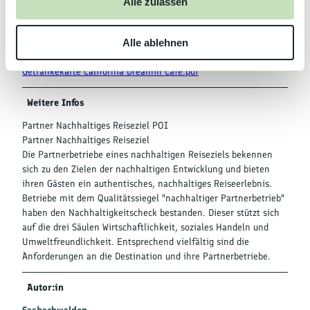
Alle zulassen
s
Cocktailkarte California Dreamin´Cafe.pdf
w
Frühstück und Getränkekarte California Dreamin' Cafe.pdf
Alle ablehnen
Crêpeskarte California Dreamin' Cafe.pdf
a
Cocktailkarte California Dreamin'Cafe.pdf
h
Getränkekarte California Dreamin´Cafe.pdf
l
Weitere Infos
Partner Nachhaltiges Reiseziel POI
Partner Nachhaltiges Reiseziel
Die Partnerbetriebe eines nachhaltigen Reiseziels bekennen
sich zu den Zielen der nachhaltigen Entwicklung und bieten
ihren Gästen ein authentisches, nachhaltiges Reiseerlebnis.
Betriebe mit dem Qualitätssiegel "nachhaltiger Partnerbetrieb"
haben den Nachhaltigkeitscheck bestanden. Dieser stützt sich
auf die drei Säulen Wirtschaftlichkeit, soziales Handeln und
Umweltfreundlichkeit. Entsprechend vielfältig sind die
Anforderungen an die Destination und ihre Partnerbetriebe.
Autor:in