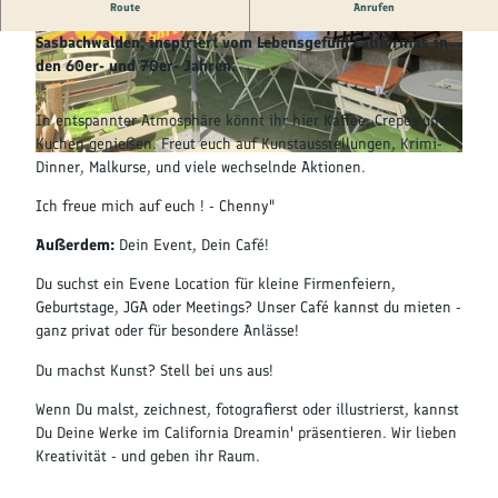
Kultur &
Route
Anrufen
Brauchtum
Das California Dreamin ist ein kreatives Cafe in
Sasbachwalden, inspiriert vom Lebensgefühl Californias in
© Wagner |
CC-BY-SA
© Wagner |
CC-BY-SA
den 60er- und 70er- Jahren.
Genuss &
Spezialitäten
In entspannter Atmosphäre könnt ihr hier Kaffee, Crepes und
Kuchen genießen. Freut euch auf Kunstausstellungen, Krimi-
Service &
© Wagner |
CC-BY-SA
Dinner, Malkurse, und viele wechselnde Aktionen.
Information
Ich freue mich auf euch ! - Chenny"
Außerdem:
Dein Event, Dein Café!
Du suchst ein Evene Location für kleine Firmenfeiern,
Geburtstage, JGA oder Meetings? Unser Café kannst du mieten -
ganz privat oder für besondere Anlässe!
Du machst Kunst? Stell bei uns aus!
Wenn Du malst, zeichnest, fotografierst oder illustrierst, kannst
Du Deine Werke im California Dreamin' präsentieren. Wir lieben
Kreativität - und geben ihr Raum.