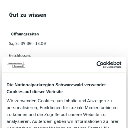
Gut zu wissen
Öffnungszeiten
Sa, So 09:00 - 18:00
Geschlossen:
Mo, Di, Mi, Do, Fr 09:00 - 17:00
01.04.2026 - 31.10.2026
Mo, Di, Mi, Do, Fr 09:00 - 17:00
Die Nationalparkregion Schwarzwald verwendet
Sa, So 09:00 - 18:00
Cookies auf dieser Website
Wir verwenden Cookies, um Inhalte und Anzeigen zu
Winterpause
personalisieren, Funktionen für soziale Medien anbieten
Geschlossen: 03.11.2026 - 31.03.2027
zu können und die Zugriffe auf unsere Website zu
analysieren. Außerdem geben wir Informationen zu Ihrer
Eignung