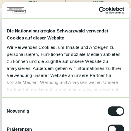
Kultur &
Route
Anrufen
Brauchtum
.
Das gemütliche Café in Ottenau – Kaffee, Kuchen und Drinks in
Genuss &
Spezialitäten
herzlicher Atmosphäre.
Die Nationalparkregion Schwarzwald verwendet
Cookies auf dieser Website
Service &
Information
Wir verwenden Cookies, um Inhalte und Anzeigen zu
personalisieren, Funktionen für soziale Medien anbieten
Gut zu wissen
zu können und die Zugriffe auf unsere Website zu
analysieren. Außerdem geben wir Informationen zu Ihrer
Verwendung unserer Website an unsere Partner für
Öffnungszeiten
soziale Medien, Werbung und Analysen weiter. Unsere
Mo 10:00 - 18:00
Partner führen diese Informationen möglicherweise mit
weiteren Daten zusammen, die Sie ihnen bereitgestellt
Do, Fr, Sa, So 10:00 - 18:00
haben oder die sie im Rahmen Ihrer Nutzung der Dienste
E
Geschlossen:
gesammelt haben.
Notwendig
i
Di, Mi 09:00 - 17:00 geschlossen
n
w
Präferenzen
Küchenangebote