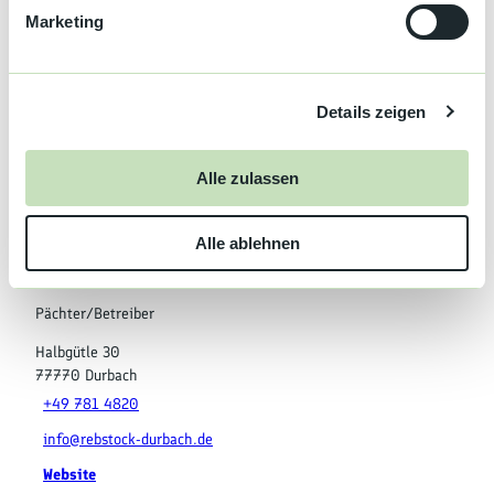
g
Durbach
Marketing
D
u
S
n
C
g
9
Details zeigen
s
8
9
a
3
u
Alle zulassen
k
s
In der Nähe
Auf der Karte anschauen
o
w
m
Alle ablehnen
a
p
h
l
Pächter/Betreiber
Halbgütle 30
77770
Durbach
+49 781 4820
info@rebstock-durbach.de
Website