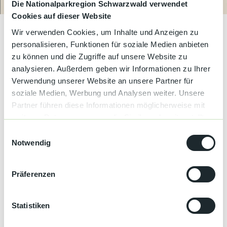
Kultur &
Die Nationalparkregion Schwarzwald verwendet
Route
Anrufen
Website
Brauchtum
Genießen Sie Kaffee und Kuchen am Nachmittag
Cookies auf dieser Website
Wir verwenden Cookies, um Inhalte und Anzeigen zu
Genuss &
Spezialitäten
personalisieren, Funktionen für soziale Medien anbieten
Gut zu wissen
zu können und die Zugriffe auf unsere Website zu
analysieren. Außerdem geben wir Informationen zu Ihrer
Service &
©
CC-BY-NC-ND
Information
Verwendung unserer Website an unsere Partner für
Öffnungszeiten
soziale Medien, Werbung und Analysen weiter. Unsere
R
Partner führen diese Informationen möglicherweise mit
Di, Mi, Do, Fr, Sa 14:30 - 17:00 Kaffee & Kuchen
e
So 15:00 - 17:00
weiteren Daten zusammen, die Sie ihnen bereitgestellt
b
haben oder die sie im Rahmen Ihrer Nutzung der Dienste
s
E
Autor:in
gesammelt haben.
t
Notwendig
i
o
Durbach
n
c
w
k
Präferenzen
Organisation
i
F
l
r
Durbach
o
l
Statistiken
n
i
Lizenz (Stammdaten)
t