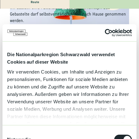
Kultur &
Kinderveranstaltung
Route
Brauchtum
Wir basteln eine Futterstation aus einem Tontopf. Das
Gebastelte darf selbstverständlich mit nach Hause genommen
werden.
Genuss &
Spezialitäten
Geeignet für:
Kinder ab 6 Jahren
Service &
© Baiersbronn Touristik/Max Günter |
CC-BY-SA
Information
Die Nationalparkregion Schwarzwald verwendet
© Baiersbronn Touristik/Max Günter |
CC-BY-SA
Cookies auf dieser Website
Terminübersicht
Wir verwenden Cookies, um Inhalte und Anzeigen zu
personalisieren, Funktionen für soziale Medien anbieten
zu können und die Zugriffe auf unsere Website zu
analysieren. Außerdem geben wir Informationen zu Ihrer
Gut zu wissen
Verwendung unserer Website an unsere Partner für
soziale Medien, Werbung und Analysen weiter. Unsere
Partner führen diese Informationen möglicherweise mit
Sonderinformation
weiteren Daten zusammen, die Sie ihnen bereitgestellt
haben oder die sie im Rahmen Ihrer Nutzung der Dienste
E
Baiersbronn Touristik
gesammelt haben.