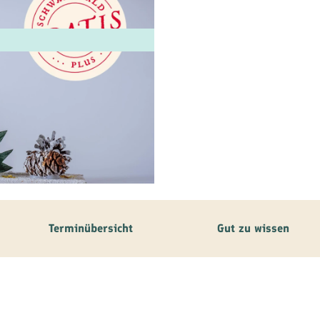
ilie
ivitäten
ebnisse
tur &
uchtum
uss &
zialitäten
Terminübersicht
Gut zu wissen
vice &
ormation