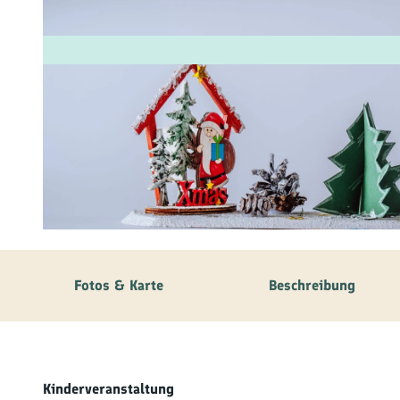
Fam
Akt
&
Erl
Kul
Bra
© Baiersbronn Touristik/Max Günter |
CC-BY-SA
Gen
Spe
Fotos & Karte
Beschreibung
Ser
Inf
Kinderveranstaltung