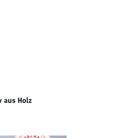
decken
v aus Holz
dern
ntainbiken