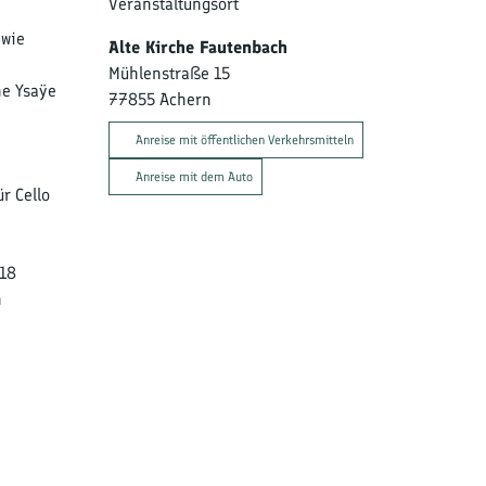
Veranstaltungsort
 wie
Alte Kirche Fautenbach
Mühlenstraße 15
ne Ysaÿe
77855
Achern
Anreise mit öffentlichen Verkehrsmitteln
Anreise mit dem Auto
r Cello
018
n