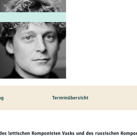
ilie
ivitäten
ebnisse
tur &
uchtum
uss &
zialitäten
ng
Terminübersicht
vice &
ormation
 des lettischen Komponisten Vasks und des russischen Kompo