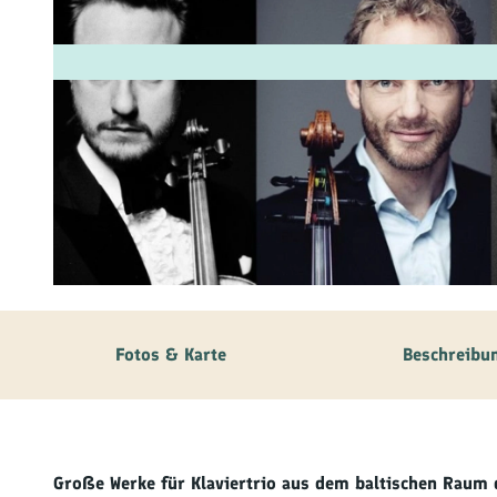
Fam
Akt
&
Erl
Kul
Bra
© Caroline Bittencourt
Gen
Spe
Fotos & Karte
Beschreibu
Ser
Inf
Große Werke für Klaviertrio aus dem baltischen Raum