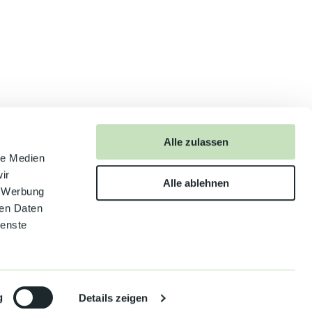
Alle zulassen
anschauen
le Medien
ir
Alle ablehnen
, Werbung
ren Daten
ienste
g
Details zeigen