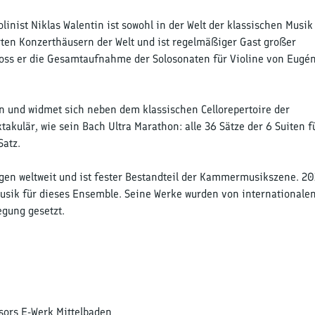
inist Niklas Walentin ist sowohl in der Welt der klassischen Musik
rten Konzerthäusern der Welt und ist regelmäßiger Gast großer
loss er die Gesamtaufnahme der Solosonaten für Violine von Eugé
en und widmet sich neben dem klassischen Cellorepertoire der
kulär, wie sein Bach Ultra Marathon: alle 36 Sätze der 6 Suiten fü
Satz.
egen weltweit und ist fester Bestandteil der Kammermusikszene. 2
sik für dieses Ensemble. Seine Werke wurden von internationale
gung gesetzt.
sors E-Werk Mittelbaden