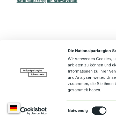
Nationalparkregion Schwarzwald
Die Nationalparkregion S
In der Nähe
Wir verwenden Cookies, um
anbieten zu können und di
Informationen zu Ihrer Ve
und Analysen weiter. Unse
zusammen, die Sie ihnen b
gesammelt haben.
E
Notwendig
i