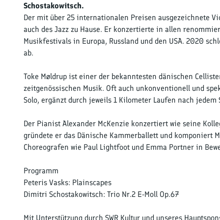
Schostakowitsch.
Der mit über 25 internationalen Preisen ausgezeichnete Viol
auch des Jazz zu Hause. Er konzertierte in allen renommie
Musikfestivals in Europa, Russland und den USA. 2020 sch
ab.
Toke Møldrup ist einer der bekanntesten dänischen Cellist
zeitgenössischen Musik. Oft auch unkonventionell und spekta
Solo, ergänzt durch jeweils 1 Kilometer Laufen nach jedem 
Der Pianist Alexander McKenzie konzertiert wie seine Koll
gründete er das Dänische Kammerballett und komponiert Mu
Choreografen wie Paul Lightfoot und Emma Portner in Bewe
Programm
Peteris Vasks: Plainscapes
Dimitri Schostakowitsch: Trio Nr.2 E-Moll Op.67
Mit Unterstützung durch SWR Kultur und unseres Hauptspon