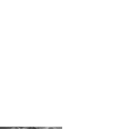
decken
dern
ntainbiken