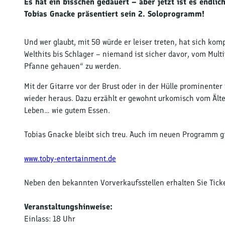
Es hat ein bisschen gedauert – aber jetzt ist es endlic
Tobias Gnacke präsentiert sein 2. Soloprogramm!
Und wer glaubt, mit 50 würde er leiser treten, hat sich komp
Welthits bis Schlager – niemand ist sicher davor, vom Mult
Pfanne gehauen“ zu werden.
Mit der Gitarre vor der Brust oder in der Hülle prominenter 
wieder heraus. Dazu erzählt er gewohnt urkomisch vom Ält
Leben… wie gutem Essen.
Tobias Gnacke bleibt sich treu. Auch im neuen Programm gi
www.toby-entertainment.de
Neben den bekannten Vorverkaufsstellen erhalten Sie Ticke
Veranstaltungshinweise:
Einlass: 18 Uhr