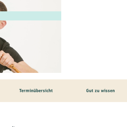
ilie
ivitäten
ebnisse
tur &
uchtum
uss &
zialitäten
Terminübersicht
Gut zu wissen
vice &
ormation