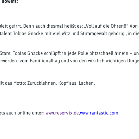
h soweit:
lett geirrt. Denn auch diesmal heißt es: „Voll auf die Ohren!!“ Von
italent Tobias Gnacke mit viel Witz und Stimmgewalt gehörig „in di
Stars: Tobias Gnacke schlüpft in jede Rolle blitzschnell hinein – u
erwerden, vom Familienalltag und von den wirklich wichtigen Ding
lt das Motto: Zurücklehnen. Kopf aus. Lachen.
ts auch online unter:
www.reservix.de,
www.rantastic.com