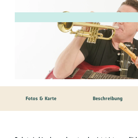
Fam
Akt
&
Erl
Kul
Bra
© Markus Weiler |
CC-BY-ND
Gen
Spe
Fotos & Karte
Beschreibung
Ser
Inf