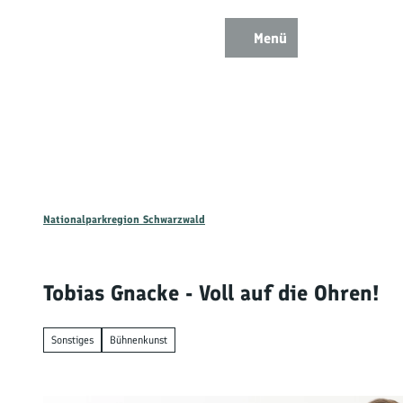
Z
u
Menü
Zur
Zur
Zur
Merkzettel
Suche
m
Karte
Karte
Gästekarte
I
n
h
a
l
t
Nationalparkregion Schwarzwald
Ent
Tobias Gnacke - Voll auf die Ohren!
Wan
Sonstiges
Bühnenkunst
Mou