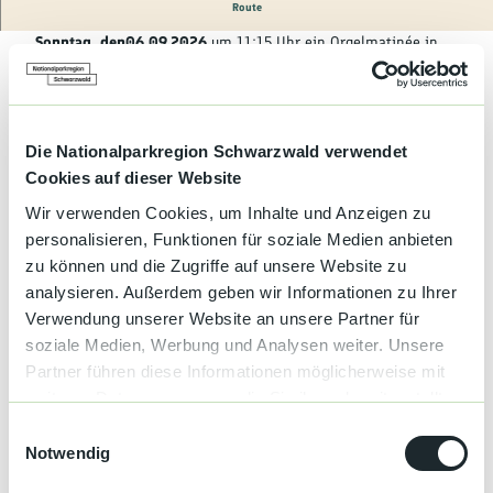
Kultur &
Route
Brauchtum
Die evang. Kirchengemeinde Alpirsbach veranstaltet am
Sonntag, den
06.09.2026
um 11:15 Uhr ein Orgelmatinée in
der Klosterkirche.
Genuss &
Spezialitäten
Die Orgelmatinéen sind ein fester Bestandteil der jährlichen
Konzertreihe im Kloster und finden in der besonderen
Service &
Athmosphäre ds historischen Kirchenraums statt. Sie bieten
Die Nationalparkregion Schwarzwald verwendet
Information
ein vielseitiges Programm.
Cookies auf dieser Website
Wir verwenden Cookies, um Inhalte und Anzeigen zu
personalisieren, Funktionen für soziale Medien anbieten
zu können und die Zugriffe auf unsere Website zu
Terminübersicht
analysieren. Außerdem geben wir Informationen zu Ihrer
Verwendung unserer Website an unsere Partner für
soziale Medien, Werbung und Analysen weiter. Unsere
Partner führen diese Informationen möglicherweise mit
Gut zu wissen
weiteren Daten zusammen, die Sie ihnen bereitgestellt
haben oder die sie im Rahmen Ihrer Nutzung der Dienste
E
gesammelt haben.
Notwendig
i
Sonderinformation
n