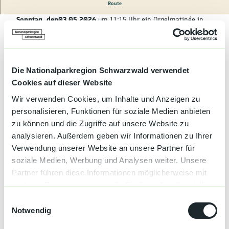
Kultur &
Route
Brauchtum
Die evang. Kirchengemeinde Alpirsbach veranstaltet am
Sonntag, den
03.05.2026
um 11:15 Uhr ein Orgelmatinée in
der Klosterkirche.
Genuss &
Spezialitäten
Die Orgelmatinéen sind ein fester Bestandteil der jährlichen
Konzertreihe im Kloster und finden in der besonderen
Service &
Athmosphäre ds historischen Kirchenraums statt. Sie bieten
Die Nationalparkregion Schwarzwald verwendet
Information
ein vielseitiges Programm.
Cookies auf dieser Website
Wir verwenden Cookies, um Inhalte und Anzeigen zu
personalisieren, Funktionen für soziale Medien anbieten
zu können und die Zugriffe auf unsere Website zu
Terminübersicht
analysieren. Außerdem geben wir Informationen zu Ihrer
Verwendung unserer Website an unsere Partner für
soziale Medien, Werbung und Analysen weiter. Unsere
Partner führen diese Informationen möglicherweise mit
Gut zu wissen
weiteren Daten zusammen, die Sie ihnen bereitgestellt
haben oder die sie im Rahmen Ihrer Nutzung der Dienste
E
gesammelt haben.
Notwendig
i
Sonderinformation
n