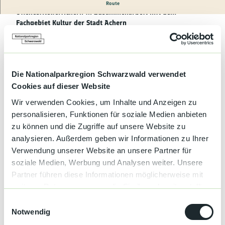
Kultur &
Kunstvielfalt im Kulturforum Illenau. Eine Veranstaltung von
Route
Brauchtum
OffenesAtelierAchern in Zusammenarbeit mit dem
Fachgebiet Kultur der Stadt Achern
Die Künstlerinnen und Künstler aus den Bereichen Malerei,
Genuss &
Spezialitäten
Skulptur, Fotographie, Grafik, Installation sowie textiler und
floraler Kunst laden zur zweiten gemeinsamen Ausstellung ins
Kulturforum Illenau ein.
Service &
Die Nationalparkregion Schwarzwald verwendet
Die Ausstellung trägt den Titel „Jeder auf seine Art“, steckt
Information
Cookies auf dieser Website
voller Inspiration und spiegelt die Vielfalt der Stile und
Techniken aller Beteiligten wider. OpenArtAchern steht für
Wir verwenden Cookies, um Inhalte und Anzeigen zu
Experimentierfreude, Ausdrucksstärke und zeigt, wie lebendig
personalisieren, Funktionen für soziale Medien anbieten
und off en die Acherner Kunstszene ist.
zu können und die Zugriffe auf unsere Website zu
analysieren. Außerdem geben wir Informationen zu Ihrer
Eintritt frei.
Verwendung unserer Website an unsere Partner für
soziale Medien, Werbung und Analysen weiter. Unsere
Partner führen diese Informationen möglicherweise mit
Terminübersicht
weiteren Daten zusammen, die Sie ihnen bereitgestellt
haben oder die sie im Rahmen Ihrer Nutzung der Dienste
E
gesammelt haben.
Notwendig
i