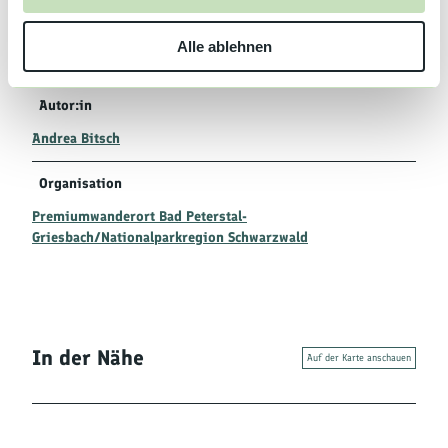
Uhr
w
Tel: 07806/91000
Alle ablehnen
a
E-Mail: info@bad-peterstal-griesbach.info
h
l
Autor:in
Andrea Bitsch
Organisation
Premiumwanderort Bad Peterstal-
Griesbach/Nationalparkregion Schwarzwald
In der Nähe
Auf der Karte anschauen