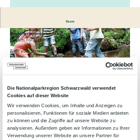
Kultur &
Brauchtum
Ihr habt in den Sommerferien noch nichts vor? Na worauf
Genuss &
Route
Spezialitäten
wartet ihr noch? Meldet euch jetzt beim
Kinderferienprogramm an!
Mit dem Förster einen tollen Tag im Wald erleben.
Service &
Information
Zieht euch festes Schuhwerk und der Witterung angepasste
Kleidung an.
© Vialevo, Premiumwanderort Bad Peterstal-Griesbach/Nationalparkregion Schwarzwald
14.08.2026:
14:00 Uhr Orientierung mit Karte und Kompass,Schnitzeljagd
© Andrea Bitsch, Premiumwanderort Bad Peterstal-Griesbach/Nationalparkregion Schwarzwald
durch den Wald
Die Nationalparkregion Schwarzwald verwendet
Cookies auf dieser Website
Treffpunkt: Mülbensattel
Wir verwenden Cookies, um Inhalte und Anzeigen zu
personalisieren, Funktionen für soziale Medien anbieten
zu können und die Zugriffe auf unsere Website zu
Premiumwanderort Bad Peterstal-
analysieren. Außerdem geben wir Informationen zu Ihrer
Griesbach/Nationalparkregion Schwarzwald
Verwendung unserer Website an unsere Partner für