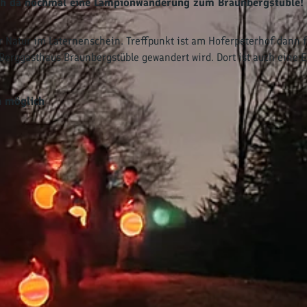
 auch da nochmal eine Lampionwanderung zum Braunbergstüble!
 Natur im Laternenschein. Treffpunkt ist am Hoferpeterhof dann 
erggasthaus Braunbergstüble gewandert wird. Dort ist auch eine 
n möglich