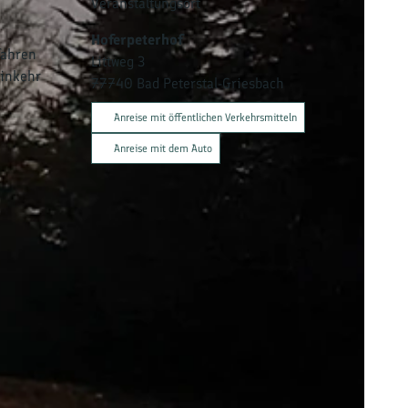
Veranstaltungsort
Hoferpeterhof
fahren
Littweg 3
Einkehr
77740
Bad Peterstal-Griesbach
Anreise mit öffentlichen Verkehrsmitteln
Anreise mit dem Auto