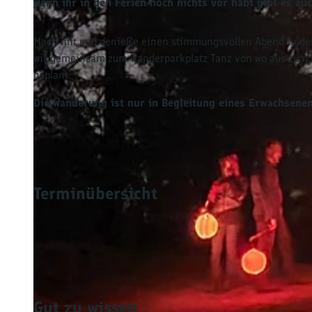
Wenn ihr in den Ferien noch nichts vor habt gibt es
Mach mit und genieße einen stimmungsvollen Abend in der
wir gemeinsam zum Wanderparkplatz Tanz von wo aus zum B
geplant.
Die Wanderung ist nur in Begleitung eines Erwachsene
Terminübersicht
Gut zu wissen