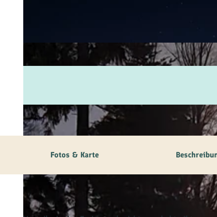
Fam
Akt
&
Erl
Kul
Bra
Gen
Spe
Fotos & Karte
Beschreibu
Ser
Inf