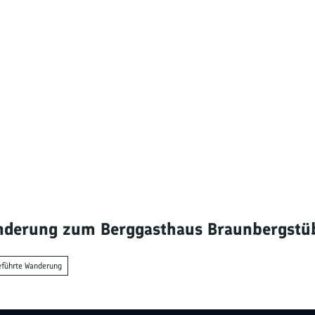
decken
derung zum Berggasthaus Braunbergstüb
dern
führte Wanderung
ntainbiken