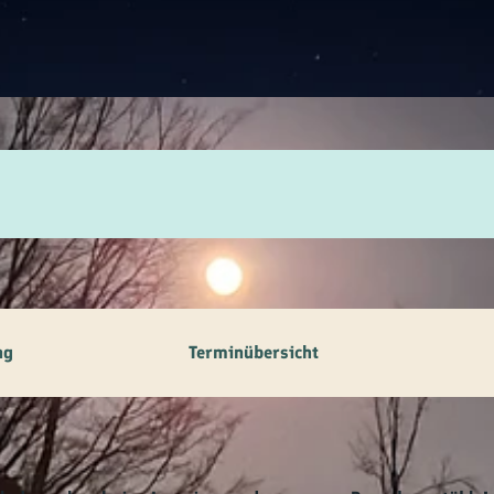
ilie
ivitäten
ebnisse
tur &
uchtum
uss &
zialitäten
ng
Terminübersicht
vice &
ormation