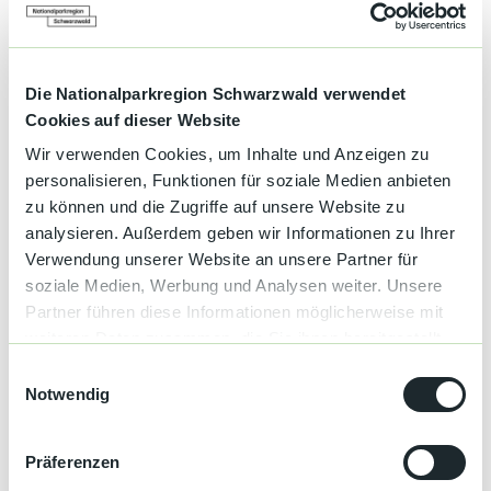
von 09:30 - 10:30 Uhr
Einzeln
oder als Kurs* buchbar, Einstieg jederzeit
möglich
*
Zertifizierter Kurs, der von den gesetzlichen
Die Nationalparkregion Schwarzwald verwendet
Krankenkassen gefördert wird
Cookies auf dieser Website
Wo
: Auf der Wiese, Waldulmer Straße 32, 77876
Kappelrodeck
Wir verwenden Cookies, um Inhalte und Anzeigen zu
Mitzubringen
: Bequeme Kleidung, eine eigene
personalisieren, Funktionen für soziale Medien anbieten
Yogamatte, bruchsichere Trinkflasche, eine Decke zum
zu können und die Zugriffe auf unsere Website zu
Zudecken für die Entspannung, Sonnenschutz und ggf.
analysieren. Außerdem geben wir Informationen zu Ihrer
Kopfbedeckung
Verwendung unserer Website an unsere Partner für
Beitrag
: je € 14,50 in Bar
soziale Medien, Werbung und Analysen weiter. Unsere
Wichtig
: findet auch bei Regen in einer Scheune direkt
neben der Wiese statt.
Partner führen diese Informationen möglicherweise mit
weiteren Daten zusammen, die Sie ihnen bereitgestellt
Anmeldung
: Sichere Dir Deinen Platz unter dem freiem
haben oder die sie im Rahmen Ihrer Nutzung der Dienste
E
Himmel!
gesammelt haben.
Notwendig
i
unter:
https://yoga-akademie-baden.de...
n
Wir freuen uns darauf, gemeinsam mit Dir in die Wochen zu
w
Präferenzen
starten !
i