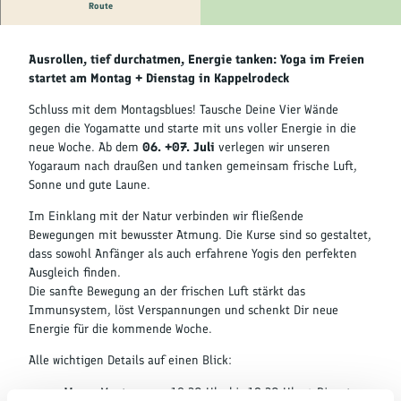
Kultur &
Route
Brauchtum
Offene Hatha-Yoga-Stunden im Freien
Ausrollen, tief durchatmen, Energie tanken: Yoga im Freien
Genuss &
Spezialitäten
startet am Montag + Dienstag in Kappelrodeck
Schluss mit dem Montagsblues! Tausche Deine Vier Wände
Service &
gegen die Yogamatte und starte mit uns voller Energie in die
Information
neue Woche. Ab dem
06. +07. Juli
verlegen wir unseren
Yogaraum nach draußen und tanken gemeinsam frische Luft,
Sonne und gute Laune.
Im Einklang mit der Natur verbinden wir fließende
Bewegungen mit bewusster Atmung. Die Kurse sind so gestaltet,
dass sowohl Anfänger als auch erfahrene Yogis den perfekten
Ausgleich finden.
Die sanfte Bewegung an der frischen Luft stärkt das
Immunsystem, löst Verspannungen und schenkt Dir neue
Energie für die kommende Woche.
Alle wichtigen Details auf einen Blick:
Wann
: Montags von 18:30 Uhr bis 19:30 Uhr + Dienstags