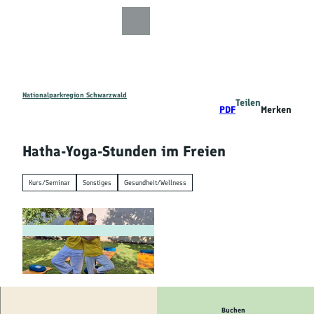
Z
u
Zur
Zur
Zur
Merkzettel
Suche
m
Karte
Karte
Gästekarte
I
n
h
a
Nationalparkregion Schwarzwald
Teilen
Entdecken
PDF
Merken
l
t
Wandern
Hatha-Yoga-Stunden im Freien
Mountainbiken
Kurs/Seminar
Sonstiges
Gesundheit/Wellness
Familie
Aktivitäten
&
Erlebnisse
©
CC-BY-NC-SA
Buchen