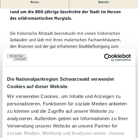
Kultur &
Route
Website
Brauchtum
Bei der Stadtführung erfahren die Gäste viel Wissenswertes
rund um die 800-jährige Geschichte der Stadt im Herzen
des wildromantischen Murgtals.
Genuss &
Spezialitäten
Die historische Altstadt beeindruckt mit vielen historischen
Gebäuden und lädt mit ihren malerischen Fachwerkhäusern,
Service &
den Brunnen und der gut erhaltenen Stadtbefestigung zum
Information
Verweilen ein. Eines der wohl bekanntesten Gebäude der Region
ist das Alte Rathaus, ein in der Spätrenaissance erstellter
Sandsteinbau, der den Wohlstand der Murgschifferfamilie Kast
dokumentierte.
Die Nationalparkregion Schwarzwald verwendet
Ebenso sehenswert sind die beiden Stadtkirchen, die
Cookies auf dieser Website
Zehntscheuern sowie der einzige heute noch stehende
Wehrturm, der Storchenturm.
Wir verwenden Cookies, um Inhalte und Anzeigen zu
personalisieren, Funktionen für soziale Medien anbieten
Die Führung dauert ca. 2 Stunden und ist kostenlos.
zu können und die Zugriffe auf unsere Website zu
analysieren. Außerdem geben wir Informationen zu Ihrer
Verwendung unserer Website an unsere Partner für
soziale Medien, Werbung und Analysen weiter. Unsere