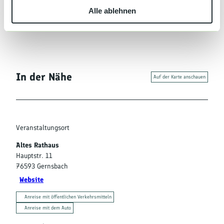
Organisation
Alle ablehnen
a
Gernsbach
h
l
In der Nähe
Auf der Karte anschauen
Veranstaltungsort
Altes Rathaus
Hauptstr. 11
76593
Gernsbach
Website
Anreise mit öffentlichen Verkehrsmitteln
Anreise mit dem Auto