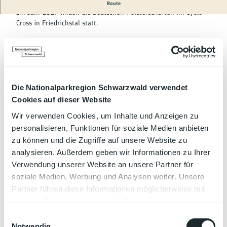
Kultur &
Radveranstaltung
Route
Brauchtum
Im Jahr 2027 finden die Deutschen Meisterschaften im Cyclo
Cross in Friedrichstal statt.
Genuss &
Spezialitäten
Terminübersicht
Service &
Information
Die Nationalparkregion Schwarzwald verwendet
Cookies auf dieser Website
Gut zu wissen
Wir verwenden Cookies, um Inhalte und Anzeigen zu
personalisieren, Funktionen für soziale Medien anbieten
zu können und die Zugriffe auf unsere Website zu
Sonderinformation
analysieren. Außerdem geben wir Informationen zu Ihrer
Verwendung unserer Website an unsere Partner für
soziale Medien, Werbung und Analysen weiter. Unsere
PhysioCycles GmbH & Co. KG
Partner führen diese Informationen möglicherweise mit
Herrn Marcus Bangert
Rosenplatz 3/2
weiteren Daten zusammen, die Sie ihnen bereitgestellt
72270 Baiersbronn
haben oder die sie im Rahmen Ihrer Nutzung der Dienste
E
physiocycles@gmail.com
gesammelt haben.
Notwendig