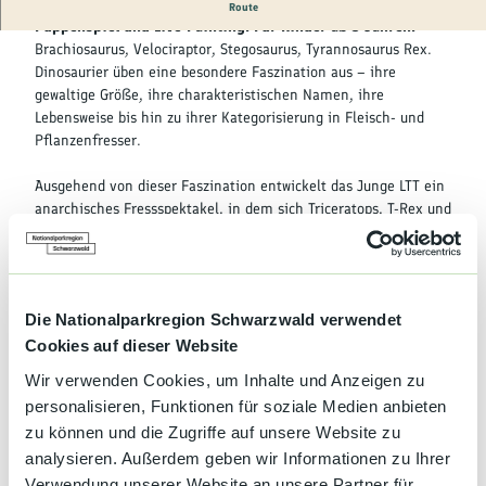
Kultur &
Ein Dinostück über das Fressen und Gefressenwerden mit
Route
Brauchtum
Puppenspiel und Live-Painting. Für Kinder ab 5 Jahren.
Brachiosaurus, Velociraptor, Stegosaurus, Tyrannosaurus Rex.
Dinosaurier üben eine besondere Faszination aus – ihre
Genuss &
Spezialitäten
gewaltige Größe, ihre charakteristischen Namen, ihre
Lebensweise bis hin zu ihrer Kategorisierung in Fleisch- und
Pflanzenfresser.
Service &
Information
Ausgehend von dieser Faszination entwickelt das Junge LTT ein
anarchisches Fressspektakel, in dem sich Triceratops, T-Rex und
Co. zum Streit über Ernährungsformen und -lifestyles rüsten.
Das Ensemble erforscht die kulinarischen Gepflogenheiten der
Urzeit und schlägt eine Brücke zu unserer Gegenwart. Was essen
wir – und warum? Warum essen manche Fleisch, andere nicht?
Die Nationalparkregion Schwarzwald verwendet
Welche Alternativen gibt es? Was bedeutet unser Essverhalten
Cookies auf dieser Website
für Klima, Umwelt und Gesellschaft?
Ohne einfache Antworten, aber mit ungeheurem Appetit und
Wir verwenden Cookies, um Inhalte und Anzeigen zu
großer Spielfreude lädt das künstlerische Team um Cédric
personalisieren, Funktionen für soziale Medien anbieten
Pintarelli alle Nachwuchs-Paläontolog:innen und die, die es
zu können und die Zugriffe auf unsere Website zu
noch werden wollen, zu einem großen Debattierfest für alle
analysieren. Außerdem geben wir Informationen zu Ihrer
Geschmäcker.
Verwendung unserer Website an unsere Partner für