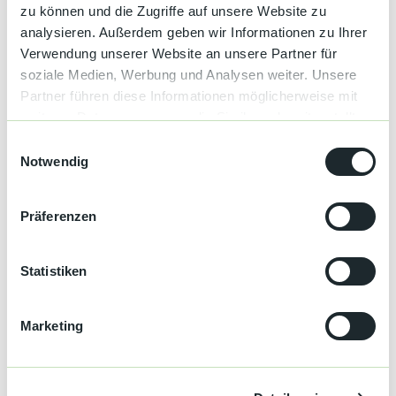
zu können und die Zugriffe auf unsere Website zu
analysieren. Außerdem geben wir Informationen zu Ihrer
Verwendung unserer Website an unsere Partner für
Terminübersicht
soziale Medien, Werbung und Analysen weiter. Unsere
Partner führen diese Informationen möglicherweise mit
weiteren Daten zusammen, die Sie ihnen bereitgestellt
haben oder die sie im Rahmen Ihrer Nutzung der Dienste
E
gesammelt haben.
Notwendig
i
Gut zu wissen
n
w
Präferenzen
i
Allgemeine Informationen
l
l
Statistiken
Anmeldung erforderlich
i
g
Sonderinformation
Marketing
u
n
Kulturverein "Vaya Casa" Kappelrodeck e.V.
Herrenstrasse 5a
g
77876 Kappelrodeck