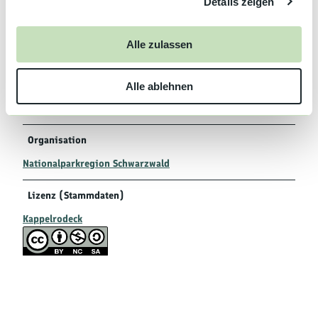
Details zeigen
s
Tel. 0
7
842 995700
a
info@kulturburg.org
u
www.kulturburg.org
Alle zulassen
s
w
Autor:in
Alle ablehnen
a
h
Kappelrodeck
l
Organisation
Nationalparkregion Schwarzwald
Lizenz (Stammdaten)
Kappelrodeck