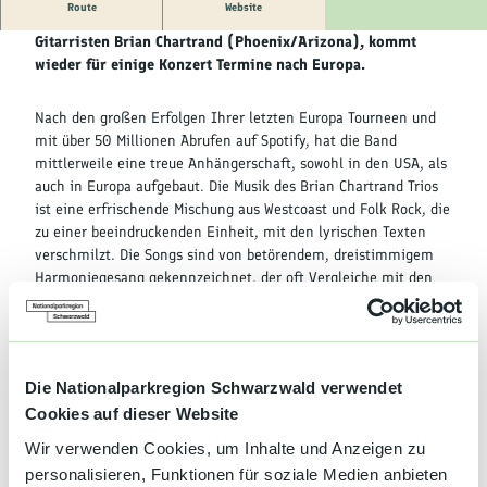
Kultur &
Route
Website
Brauchtum
Das Trio um den amerikanischen Singer-Songwriter und
Gitarristen Brian Chartrand (Phoenix/Arizona), kommt
wieder für einige Konzert Termine nach Europa.
Genuss &
Spezialitäten
Nach den großen Erfolgen Ihrer letzten Europa Tourneen und
mit über 50 Millionen Abrufen auf Spotify, hat die Band
Service &
mittlerweile eine treue Anhängerschaft, sowohl in den USA, als
Information
auch in Europa aufgebaut. Die Musik des Brian Chartrand Trios
ist eine erfrischende Mischung aus Westcoast und Folk Rock, die
zu einer beeindruckenden Einheit, mit den lyrischen Texten
verschmilzt. Die Songs sind von betörendem, dreistimmigem
Harmoniegesang gekennzeichnet, der oft Vergleiche mit den
Liedern von „Crosby, Stills & Nash“ und den „Eagles“ nach sich
zieht. Allerdings sind es gerade die üppigen Harmonien, die das
Brian Chartrand Trio von den Scharen von Gitarrentroubadouren
und Supergruppen der 60er und 70er, wie CSN, den Eagles oder
Die Nationalparkregion Schwarzwald verwendet
Simon & Garfunkel unterscheiden. Der Abend verspricht ein
Cookies auf dieser Website
hochkarätiges Programm, vorgetragen mit viel Können,
gespickt mit Humor und Erzählungen. Brian Chartrand wird von
Wir verwenden Cookies, um Inhalte und Anzeigen zu
Alex Miller (Gitarre/Gesang) und Jeff Vallone
personalisieren, Funktionen für soziale Medien anbieten
(Percussion/Gesang) begleitet.