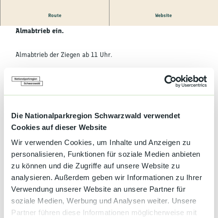
Kultur &
Brauchtum
Route
Website
Die Ziegenfreunde Lauf laden herzlich zum diesjährigen
Almabtrieb ein.
Genuss &
Spezialitäten
Almabtrieb der Ziegen ab 11 Uhr.
Service &
Information
Terminübersicht
Die Nationalparkregion Schwarzwald verwendet
Cookies auf dieser Website
Wir verwenden Cookies, um Inhalte und Anzeigen zu
Gut zu wissen
personalisieren, Funktionen für soziale Medien anbieten
zu können und die Zugriffe auf unsere Website zu
analysieren. Außerdem geben wir Informationen zu Ihrer
Allgemeine Informationen
Verwendung unserer Website an unsere Partner für
soziale Medien, Werbung und Analysen weiter. Unsere
Open Air
Partner führen diese Informationen möglicherweise mit