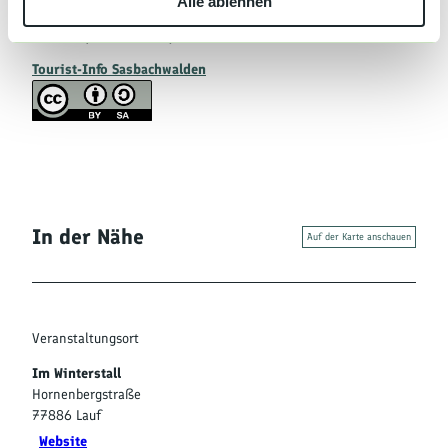
Alle ablehnen
a
h
Lizenz (Stammdaten)
l
Tourist-Info Sasbachwalden
In der Nähe
Auf der Karte anschauen
Veranstaltungsort
Im Winterstall
Hornenbergstraße
77886
Lauf
Website