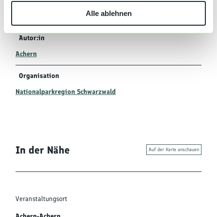
w
cheitel@yahoo.de
Alle ablehnen
a
http://www.schwarzwaldverein-achern.de
h
l
Autor:in
Achern
Organisation
Nationalparkregion Schwarzwald
In der Nähe
Auf der Karte anschauen
Veranstaltungsort
Achern-Achern