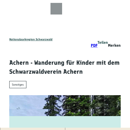
Z
u
Zur
Zur
Zur
Merkzettel
Suche
m
Karte
Karte
Gästekarte
I
n
h
a
Nationalparkregion Schwarzwald
Teilen
Entdecken
PDF
Merken
l
t
Wandern
Achern - Wanderung für Kinder mit dem
Schwarzwaldverein Achern
Mountainbiken
Sonstiges
Familie
Aktivitäten
&
Erlebnisse