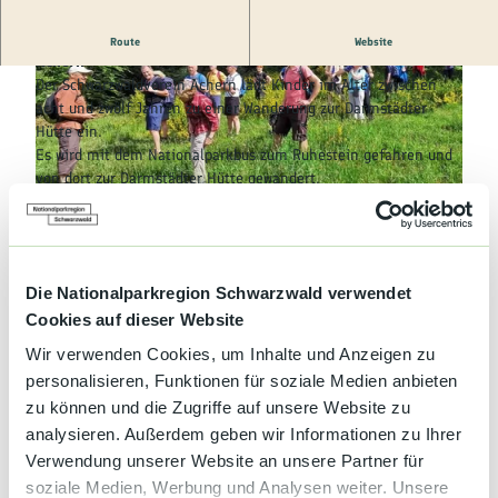
Kultur &
Brauchtum
Achern - Wanderung für Kinder mit dem Schwarzwaldverein
Route
Website
Achern
Genuss &
Der Schwarzwaldverein Achern lädt Kinder im Alter zwischen
Spezialitäten
acht und zwölf Jahren zu einer Wanderung zur Darmstädter
Hütte ein.
Service &
Es wird mit dem Nationalparkbus zum Ruhestein gefahren und
Information
von dort zur Darmstädter Hütte gewandert.
© Schwarzwaldverein Achern e. V.
Die Strecke beträgt etwa fünf Kilometer. Festes Schuhwerk, ein
Rucksack-Vesper und gegebenenfalls Regenjacke sind
© Schwarzwaldverein Achern e. V.
erforderlich.
Die Nationalparkregion Schwarzwald verwendet
Der Teilnehmerbeitrag liegt bei acht Euro (Busfahrt).
Cookies auf dieser Website
Wir verwenden Cookies, um Inhalte und Anzeigen zu
Treffpunkt der Kinder ist am Bahnhof Achern um 9.00 Uhr,
personalisieren, Funktionen für soziale Medien anbieten
Abholung um 15.30 Uhr.
zu können und die Zugriffe auf unsere Website zu
analysieren. Außerdem geben wir Informationen zu Ihrer
Die maximale Teilnehmerzahl liegt bei 15 Kindern.
Verwendung unserer Website an unsere Partner für
Die Leitung der Wanderung übernehmen Ute Dawson und Peter
soziale Medien, Werbung und Analysen weiter. Unsere