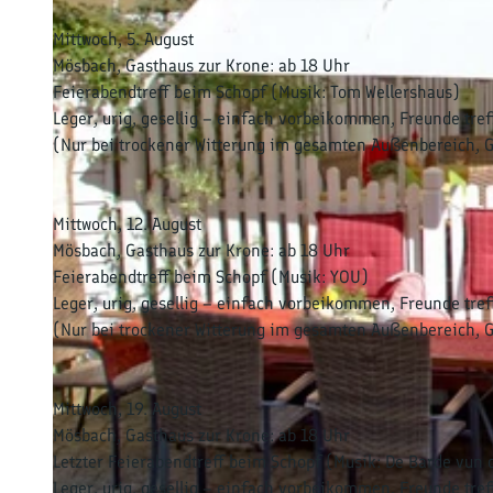
Mittwoch, 5. August
Mösbach, Gasthaus zur Krone: ab 18 Uhr
Feierabendtreff beim Schopf (Musik: Tom Wellershaus)
Leger, urig, gesellig – einfach vorbeikommen, Freunde tr
(Nur bei trockener Witterung im gesamten Außenbereich, G
Mittwoch, 12. August
Mösbach, Gasthaus zur Krone: ab 18 Uhr
Feierabendtreff beim Schopf (Musik: YOU)
Leger, urig, gesellig – einfach vorbeikommen, Freunde tr
(Nur bei trockener Witterung im gesamten Außenbereich, G
Mittwoch, 19. August
Mösbach, Gasthaus zur Krone: ab 18 Uhr
Letzter Feierabendtreff beim Schopf (Musik: De Barde vun 
Leger, urig, gesellig – einfach vorbeikommen, Freunde tr