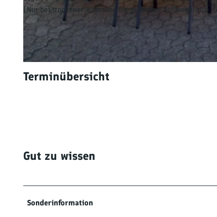
(Nur bei trockener Witterung im gesamten Außenbereich, G
© Gasthaus zur Krone Mösbach
© Gasthaus zur Krone in Mösbach
Terminübersicht
Gut zu wissen
Sonderinformation