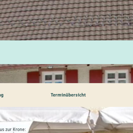
ilie
ivitäten
ebnisse
tur &
uchtum
uss &
zialitäten
ng
Terminübersicht
vice &
ormation
us zur Krone: