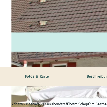
Fam
Akt
&
Erl
Kul
Bra
Gen
Spe
Fotos & Karte
Beschreibu
Ser
Inf
Achern - Mösbach - Feierabendtreff beim Schopf im Gastha