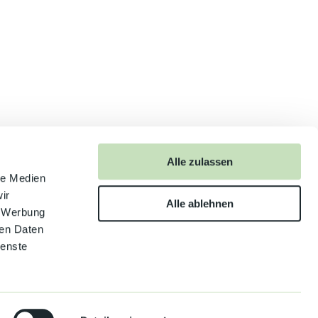
Alle zulassen
anschauen
le Medien
ir
Alle ablehnen
, Werbung
ren Daten
ienste