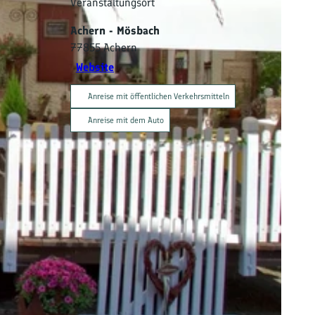
Veranstaltungsort
Achern - Mösbach
77855
Achern
Website
Anreise mit öffentlichen Verkehrsmitteln
Anreise mit dem Auto